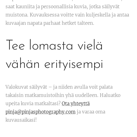
saat kauniita ja persoonallisia kuvia, jotka säilyvät
muistona. Kuvauksessa voitte vain kuljeskella ja antaa
kuvaajan napata parhaat hetket talteen.
Tee lomasta vielä
vähän erityisempi
Valokuvat säilyvät – ja niiden avulla voit palata
takaisin matkamuistoihin yhä uudelleen. Haluatko
upeita kuvia matkaltasi?
Ota yhteyttä
pinja@pinjasphotography.com
ja varaa oma
kuvausaikasi! 💌