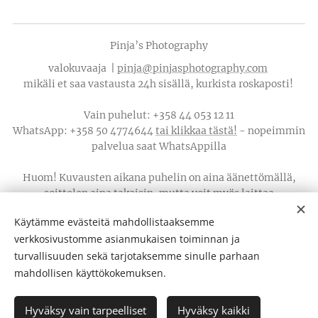
Pinja’s Photography
valokuvaaja |
pinja@pinjasphotography.com
mikäli et saa vastausta 24h sisällä, kurkista roskaposti!
Vain puhelut: +358 44 053 12 11
WhatsApp: +358 50 4774644
tai klikkaa tästä!
- nopeimmin
palvelua saat WhatsAppilla
Huom! Kuvausten aikana puhelin on aina äänettömällä,
soittelen aina takaisin, mutta voit myös laittaa
WhatsAppia
Käytämme evästeitä mahdollistaaksemme
verkkosivustomme asianmukaisen toiminnan ja
Tietosuojaseloste
turvallisuuden sekä tarjotaksemme sinulle parhaan
PJT Studios Oy - y-tunnus:
3472897-2
Evästeet
mahdollisen käyttökokemuksen.
Kielet
Hyväksy vain tarpeelliset
Hyväksy kaikki
Suomi
English