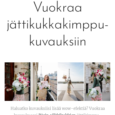
Vuokraa
jättikukkakimppu-
kuvauksiin
Haluatko kuvauksiisi lisää wow-efektiä? Vuokraa