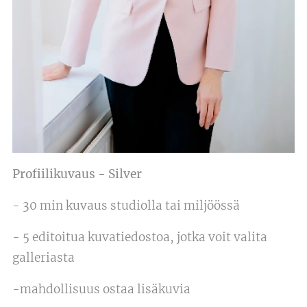
Profiilikuvaus - Silver
- 30 min kuvaus studiolla tai miljöössä
- 5 editoitua kuvatiedostoa, jotka voit valita
galleriasta
-mahdollisuus ostaa lisäkuvia