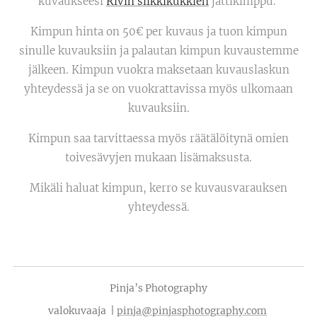
kuvaukseesi
Rivin silkkikukkien
jättikimppu.
Kimpun hinta on 50€ per kuvaus ja tuon kimpun
sinulle kuvauksiin ja palautan kimpun kuvaustemme
jälkeen. Kimpun vuokra maksetaan kuvauslaskun
yhteydessä ja se on vuokrattavissa myös ulkomaan
kuvauksiin.
Kimpun saa tarvittaessa myös räätälöitynä omien
toivesävyjen mukaan lisämaksusta.
Mikäli haluat kimpun, kerro se kuvausvarauksen
yhteydessä.
Pinja’s Photography
valokuvaaja |
pinja@pinjasphotography.com