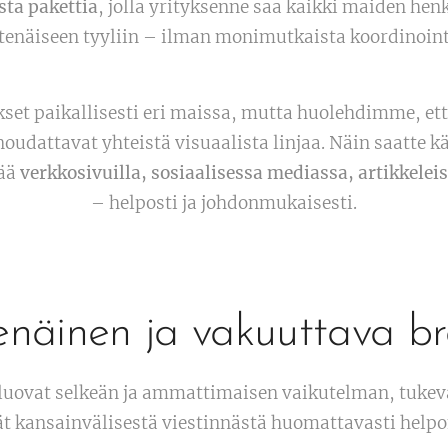
sta pakettia
, jolla yrityksenne saa kaikki maiden hen
tenäiseen tyyliin – ilman monimutkaista koordinointi
et paikallisesti eri maissa, mutta huolehdimme, että
noudattavat yhteistä visuaalista linjaa. Näin saatte 
tää
verkkosivuilla, sosiaalisessa mediassa, artikkeleis
– helposti ja johdonmukaisesti.
enäinen ja vakuuttava br
luovat selkeän ja ammattimaisen vaikutelman, tukev
ät kansainvälisestä viestinnästä huomattavasti help