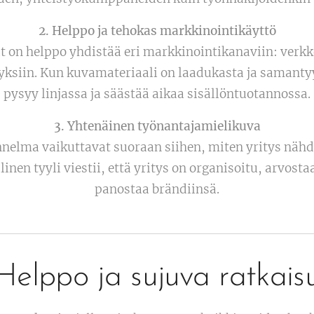
2. Helppo ja tehokas markkinointikäyttö
t on helppo yhdistää eri markkinointikanaviin: verkk
ityksiin. Kun kuvamateriaali on laadukasta ja samanty
pysyy linjassa ja säästää aikaa sisällöntuotannossa.
3. Yhtenäinen työnantajamielikuva
unnelma vaikuttavat suoraan siihen, miten yritys näh
nen tyyli viestii, että yritys on organisoitu, arvosta
panostaa brändiinsä.
Helppo ja sujuva ratkais