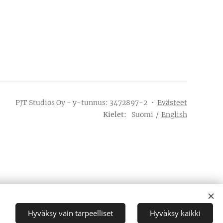
PJT Studios Oy - y-tunnus:
3472897-2
Evästeet
Kielet
Suomi
English
Hyväksy vain tarpeelliset
Hyväksy kaikki