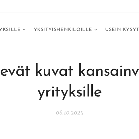
YKSILLE
YKSITYISHENKILÖILLE
USEIN KYSY
vät kuvat kansainvä
yrityksille
08.10.2025