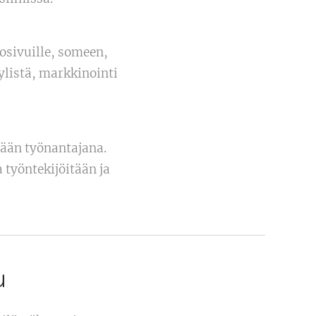
osivuille, someen,
ylistä, markkinointi
dään työnantajana.
a työntekijöitään ja
u