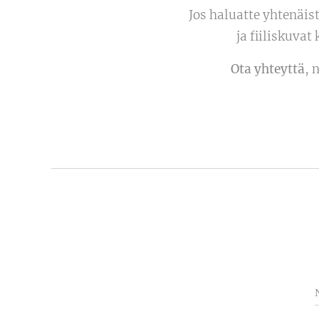
Jos haluatte yhtenäi
ja fiiliskuvat
📩
Ota yhteyttä
, 