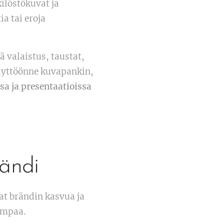
kilöstökuvat ja
a tai eroja
 valaistus, taustat,
käyttöönne kuvapankin,
sa ja presentaatioissa
ändi
at brändin kasvua ja
ompaa.