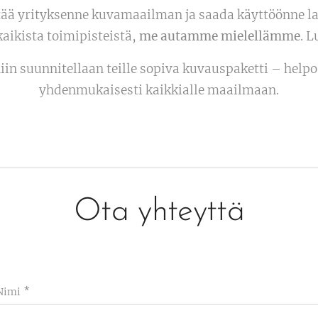
stää yrityksenne kuvamaailman ja saada käyttöönne l
 kaikista toimipisteistä,
me autamme mielellämme
. L
niin suunnitellaan teille sopiva kuvauspaketti – helpo
yhdenmukaisesti kaikkialle maailmaan.
Ota yhteyttä
Nimi