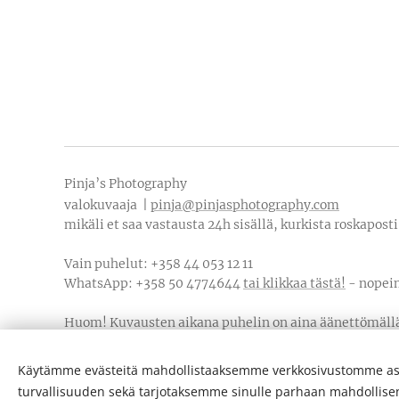
Pinja’s Photography
valokuvaaja |
pinja@pinjasphotography.com
mikäli et saa vastausta 24h sisällä, kurkista roskapost
Vain puhelut: +358 44 053 12 11
WhatsApp: +358 50 4774644
tai klikkaa tästä!
- nopei
Huom! Kuvausten aikana puhelin on aina äänettömäll
soittelen aina takaisin, mutta voit myös laittaa What
Käytämme evästeitä mahdollistaaksemme verkkosivustomme as
Tietosuojaseloste
turvallisuuden sekä tarjotaksemme sinulle parhaan mahdollis