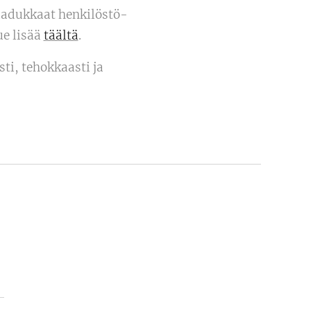
aadukkaat henkilöstö-
ue lisää
täältä
.
sti, tehokkaasti ja