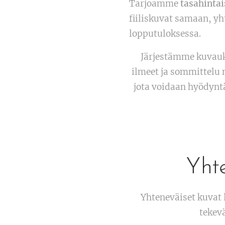
Tarjoamme
tasahintai
fiiliskuvat samaan, yh
lopputuloksessa.
Järjestämme kuvauks
ilmeet ja sommittelu 
jota voidaan hyödyn
Yht
Yhteneväiset kuvat 
tekev