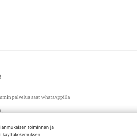
i!
mmin palvelua saat WhatsAppilla
ä,
sAppia
ianmukaisen toiminnan ja
en käyttökokemuksen.