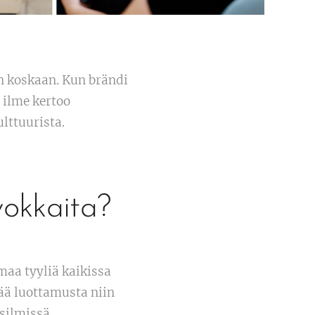
n koskaan. Kun brändi
 ilme kertoo
lttuurista.
vokkaita?
maa tyyliä kaikissa
ää luottamusta niin
silmissä.