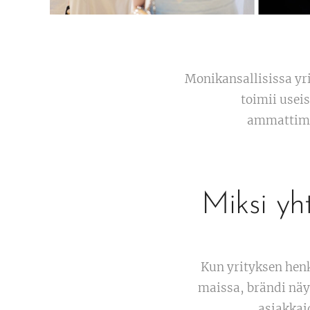
Monikansallisissa yr
toimii usei
ammattimai
Miksi yh
Kun yrityksen henk
maissa, brändi näy
asiakkai