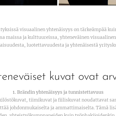
ityksissä visuaalinen yhtenäisyys on tärkeämpää kui
ssa maissa ja kulttuureissa, yhteneväinen visuaalinen
suudesta, luotettavuudesta ja yhtenäisestä yritysku
teneväiset kuvat ovat ar
1. Brändin yhtenäisyys ja tunnistettavuus
ilöstökuvat, tiimikuvat ja fiiliskuvat noudattavat sa
ttää johdonmukaiselta ja ammattimaiselta. Tämä lis
den, yhteistyökumppaneiden kuin työnhakijoidenkin 