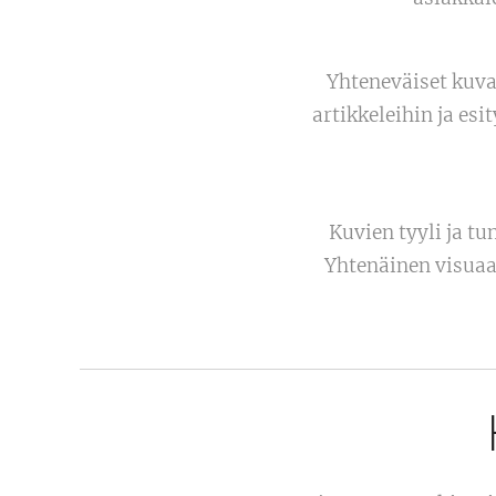
Yhteneväiset kuva
artikkeleihin ja es
Kuvien tyyli ja t
Yhtenäinen visuaali