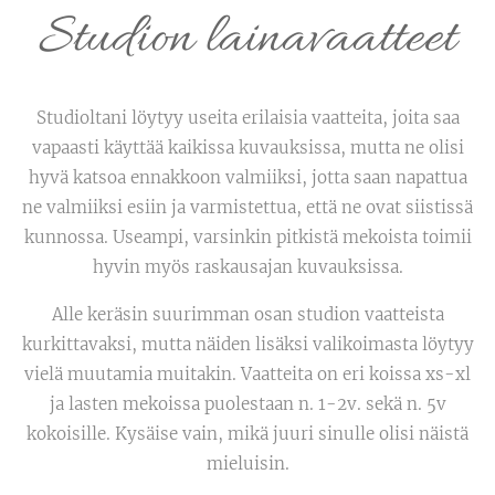
Studion lainavaatteet
Studioltani löytyy useita erilaisia vaatteita, joita saa
vapaasti käyttää kaikissa kuvauksissa, mutta ne olisi
hyvä katsoa ennakkoon valmiiksi, jotta saan napattua
ne valmiiksi esiin ja varmistettua, että ne ovat siistissä
kunnossa. Useampi, varsinkin pitkistä mekoista toimii
hyvin myös raskausajan kuvauksissa.
Alle keräsin suurimman osan studion vaatteista
kurkittavaksi, mutta näiden lisäksi valikoimasta löytyy
vielä muutamia muitakin. Vaatteita on eri koissa xs-xl
ja lasten mekoissa puolestaan n. 1-2v. sekä n. 5v
kokoisille. Kysäise vain, mikä juuri sinulle olisi näistä
mieluisin.