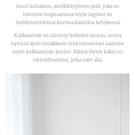
Suuri kultainen, antiikkityylinen peili, joka on
toiminut inspiraationa myös logooni on
hyödynnettävissä kuvissa kauniina kehyksenä.
Kukkaseinät on siirretty hetkeksi sivuun, mutta
hyvissä ajoin ennakkoon niitä toivoessasi saamme
myös kukkaseinän kuviisi. Näistä löytyy kaksi eri
värivaihtoehtoa, jotka näet alla.