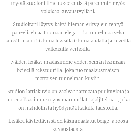
myötä studioni ilme tukee entistä paremmin myös
valoisaa kuvaustyyliäni.
Studioltani löytyy kaksi hieman erityylein tehtyä
paneeliseinää tuomaan eleganttia tunnelmaa sekä
suosittu suuri ikkuna leveällä ikkunalaudalla ja keveillä
valkoisilla verhoilla.
Näiden lisäksi maalasimme yhden seinän harmaan
beigellä tekstuurilla, joka tuo maalausmaisen
mattaisen tunnelman kuviin.
Studion lattiakuvio on vaaleanharmaata puukuviota ja
uutena lisäsimme myös marmorilattiajäljitelmän, joka
on mahdollista hyödyntää kaikilla taustoilla.
Lisäksi käytettävissä on käsinmaalatut beige ja roosa
kuvaustausta.